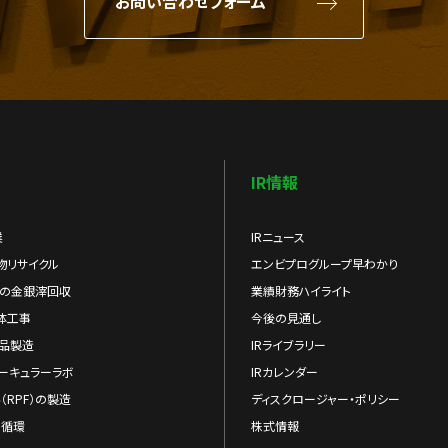
お問い合わせフォーム
IR情報
業
IRニュース
物リサイクル
エンビプログループ早わかり
らの金銀滓回収
業績財務ハイライト
体工事
今後の見通し
品製造
IRライブラリー
ーキュラーラボ
IRカレンダー
（RPF）の製造
ディスクロージャー・ポリシー
の循環
株式情報