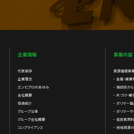
企業情報
事業内容
代表挨拶
資源循環事
企業理念
金属・廃棄
エンビプロのあゆみ
焼却灰か
会社概要
片づけ・解
役員紹介
ポリマー製
グループ沿革
ポリマーサ
グループ会社概要
低炭素燃料
コンプライアンス
地域資源