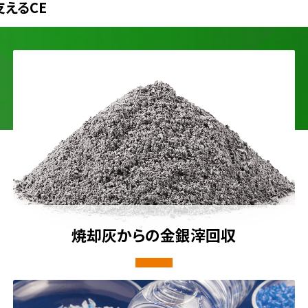
えるCE
焼却灰からの金銀滓回収