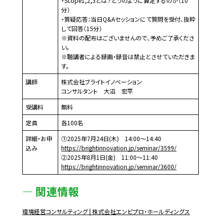
・Scope1,2,3とは？どうのように算定するのか（10
分）
・質疑応答：当日Q&Aセッションにて質問を受付、抜粋
して回答（15分）
※資料の配布はございませんので、予めご了承くださ
い。
※聴講者による録画・録音は禁止とさせていただきま
す。
講師
株式会社ブライトイノベーション
コンサルタント 大沼 宏平
受講料
無料
定員
各100名
詳細・お申
①2025年7月24日(木) 14:00～14:40
込み
https://brightinnovation.jp/seminar/3599/
②2025年8月1日(金) 11:00～11:40
https://brightinnovation.jp/seminar/3600/
関連情報
環境経営コンサルティング | 株式会社エンビプロ・ホールディングス