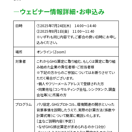
ウェビナー情報詳細・お申込み
日時
①2025年7月24日(木) 14:00～14:40
②2025年8月1日(金) 11:00～11:40
※いずれも同じ内容です。ご都合の良い日時にお申し
込みください。
場所
オンライン（Zoom）
対象者
これからGHG算定に取り組む、もしくは算定に取り組
み始めた企業の責任者様・ご担当者様
※下記の方からのご参加についてはお断りさせてい
ただく場合がございます。
・個人やフリーメールアドレスで登録された方
・同業他社（コンサルティング会社、シンクタンク、調査
会社等）に所属の方
プログラム
パリ協定、GHGプロトコル、環境関連の開示といった
背景事情を説明したうえで、実際の計算方法（係数や
計算式等）について簡潔に概説いたします。
［主なご説明内容（予定）］
・なぜGHG排出算定が求められるのか（10分）