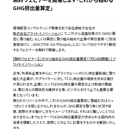
GHG排出量算定」
環境経営コンサルティング事業を担う当社連結子会社の
株式会社ブライトイノベーション
にて、これから温室効果ガス（GHG）算
定に取り組む、もしくは算定に取り組み始めた企業の責任者様・ご担当
者様向けに 、GHGプロトコルやScope1,2,3について分かりやすく解説
するウェビナーを無料で開催します。
【無料ウェビナー】これから始めるGHG排出量算定（7月24日開催） | ブ
ライトイノベーション
近年、外資系企業を中心に、サプライチェーンのCO₂排出量削減に取り
組む大企業が、サプライヤーに対してCO₂排出量の報告を求める動き
が見られます。企業にとってはGHG排出量の算定および削減の取組
は、取引先との関係性を維持する等、ビジネスを行う上でも重要な要
素となっています。
限られたリソースの中で、これからGHG排出量算定に取組むのはとっ
つきにくさを感じるかもしれませんが、GHG算定を取り巻く状況や背
景、実際の手の動かし方をイメージできれば、それほど難しいことでは
ありません。本ウェビナーではGHG排出量算定が求められる国内外の
背景を理解したうえで、実際にどのように計算をするのかを解説いたし
ます。