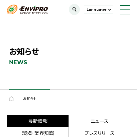
Warning
: Undefined property: WP_Post_Type::$taxonomy in
/home/envipro/envipro.jp/public_ht
Language
ml/cms/wp-content/themes/envipro/archive-news.php
on line
3
お知らせ
NEWS
お知らせ
最新情報
ニュース
環境・業界知識
プレスリリース