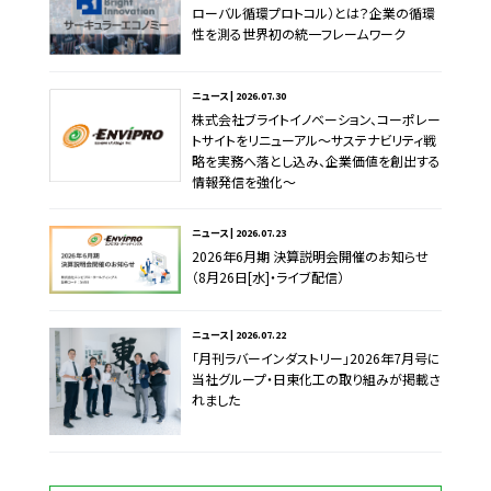
ローバル循環プロトコル）とは？企業の循環
性を測る世界初の統一フレームワーク
ニュース | 2026.07.30
株式会社ブライトイノベーション、コーポレー
トサイトをリニューアル～サステナビリティ戦
略を実務へ落とし込み、企業価値を創出する
情報発信を強化～
ニュース | 2026.07.23
2026年6月期 決算説明会開催のお知らせ
（8月26日[水]・ライブ配信）
ニュース | 2026.07.22
「月刊ラバーインダストリー」2026年7月号に
当社グループ・日東化工の取り組みが掲載さ
れました