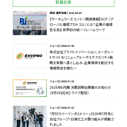
新着記事
環境・業界知識 | 2026.08.04
【サーキュラーエコノミー関連情報】GCP （グ
ローバル循環プロトコル）とは？企業の循環
性を測る世界初の統一フレームワーク
ニュース | 2026.07.30
株式会社ブライトイノベーション、コーポレー
トサイトをリニューアル～サステナビリティ戦
略を実務へ落とし込み、企業価値を創出する
情報発信を強化～
ニュース | 2026.07.23
2026年6月期 決算説明会開催のお知らせ
（8月26日[水]・ライブ配信）
ニュース | 2026.07.22
「月刊ラバーインダストリー」2026年7月号に
当社グループ・日東化工の取り組みが掲載さ
れました