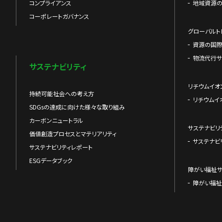
コンプライアンス
地域資源
コーポレートガバナンス
グローバルト
資源の国
物流代行サ
サステナビリティ
リチウムイオ
持続可能社会への考え方
リチウムイ
SDGsの達成に向けた様々な取り組み
カーボンニュートラル
サステナビリ
価値創造プロセスとマテリアリティ
サステナビ
サステナビリティレポート
ESGデータブック
障がい福祉
障がい福祉