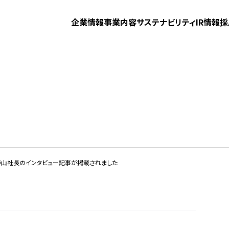
企業情報
事業内容
サステナビリティ
IR情報
採
プ春山社長のインタビュー記事が掲載されました