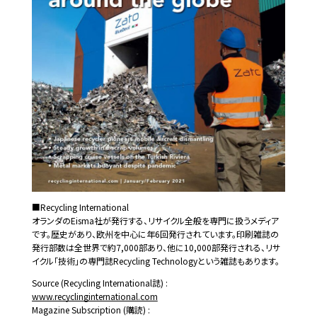
■Recycling International
オランダのEisma社が発行する、リサイクル全般を専門に扱うメディア
です。歴史があり、欧州を中心に年6回発行されています。印刷雑誌の
発行部数は全世界で約7,000部あり、他に10,000部発行される、リサ
イクル「技術」の専門誌Recycling Technologyという雑誌もあります。
Source (Recycling International誌) :
www.recyclinginternational.com
Magazine Subscription (購読) :