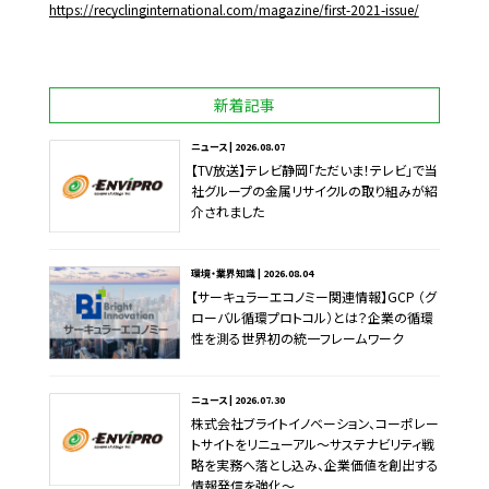
https://recyclinginternational.com/magazine/first-2021-issue/
新着記事
ニュース | 2026.08.07
【TV放送】テレビ静岡「ただいま！テレビ」で当
社グループの金属リサイクルの取り組みが紹
介されました
環境・業界知識 | 2026.08.04
【サーキュラーエコノミー関連情報】GCP （グ
ローバル循環プロトコル）とは？企業の循環
性を測る世界初の統一フレームワーク
ニュース | 2026.07.30
株式会社ブライトイノベーション、コーポレー
トサイトをリニューアル～サステナビリティ戦
略を実務へ落とし込み、企業価値を創出する
情報発信を強化～