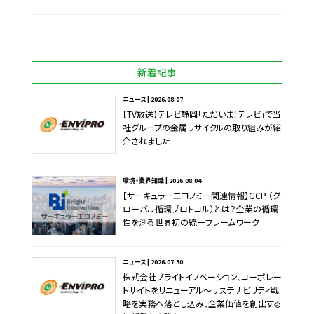
新着記事
ニュース | 2026.08.07
【TV放送】テレビ静岡「ただいま！テレビ」で当
社グループの金属リサイクルの取り組みが紹
介されました
環境・業界知識 | 2026.08.04
【サーキュラーエコノミー関連情報】GCP （グ
ローバル循環プロトコル）とは？企業の循環
性を測る世界初の統一フレームワーク
ニュース | 2026.07.30
株式会社ブライトイノベーション、コーポレー
トサイトをリニューアル～サステナビリティ戦
略を実務へ落とし込み、企業価値を創出する