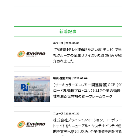
新着記事
ニュース | 2026.08.07
【TV放送】テレビ静岡「ただいま！テレビ」で当
社グループの金属リサイクルの取り組みが紹
介されました
環境・業界知識 | 2026.08.04
【サーキュラーエコノミー関連情報】GCP （グ
ローバル循環プロトコル）とは？企業の循環
性を測る世界初の統一フレームワーク
ニュース | 2026.07.30
株式会社ブライトイノベーション、コーポレー
トサイトをリニューアル～サステナビリティ戦
略を実務へ落とし込み、企業価値を創出する