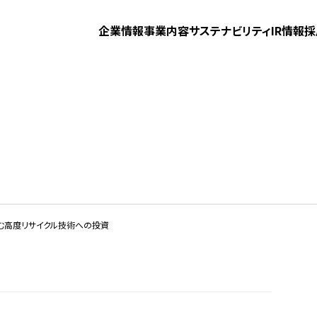
企業情報
事業内容
サステナビリティ
IR情報
採
む高度リサイクル技術への投資