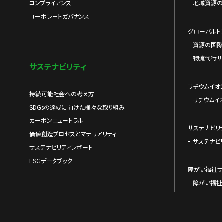
コンプライアンス
地域資源
コーポレートガバナンス
グローバルト
資源の国
物流代行サ
サステナビリティ
リチウムイオ
持続可能社会への考え方
リチウムイ
SDGsの達成に向けた様々な取り組み
カーボンニュートラル
サステナビリ
価値創造プロセスとマテリアリティ
サステナビ
サステナビリティレポート
ESGデータブック
障がい福祉
障がい福祉