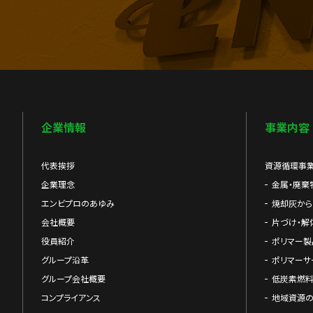
企業情報
事業内容
代表挨拶
資源循環事
企業理念
金属・廃棄
エンビプロのあゆみ
焼却灰か
会社概要
片づけ・解
役員紹介
ポリマー製
グループ沿革
ポリマーサ
グループ会社概要
低炭素燃料
コンプライアンス
地域資源