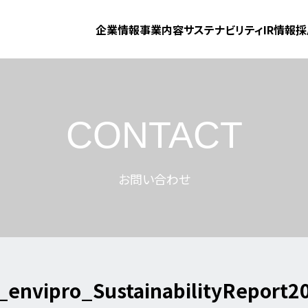
企業情報
事業内容
サステナビリティ
IR情報
採
CONTACT
お問い合わせ
_envipro_SustainabilityReport2