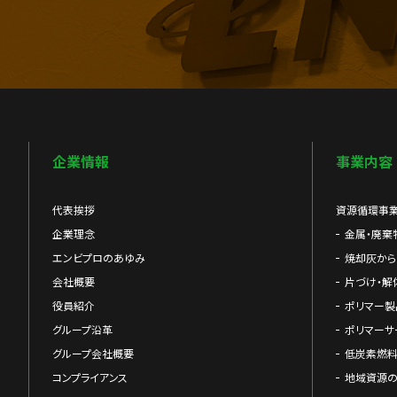
企業情報
事業内容
代表挨拶
資源循環事
企業理念
金属・廃棄
エンビプロのあゆみ
焼却灰か
会社概要
片づけ・解
役員紹介
ポリマー製
グループ沿革
ポリマーサ
グループ会社概要
低炭素燃料
コンプライアンス
地域資源