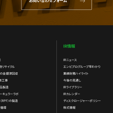
お問い合わせフォーム
IR情報
業
IRニュース
物リサイクル
エンビプログループ早わかり
らの金銀滓回収
業績財務ハイライト
体工事
今後の見通し
品製造
IRライブラリー
ーキュラーラボ
IRカレンダー
（RPF）の製造
ディスクロージャー・ポリシー
の循環
株式情報