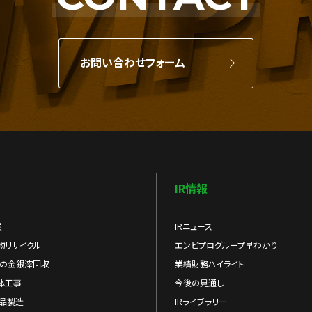
お問い合わせフォーム
IR情報
業
IRニュース
物リサイクル
エンビプログループ早わかり
らの金銀滓回収
業績財務ハイライト
体工事
今後の見通し
品製造
IRライブラリー