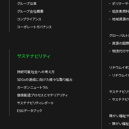
グループ沿革
ポリマーサ
グループ会社概要
低炭素燃料
コンプライアンス
地域資源
コーポレートガバナンス
グローバルト
資源の国
物流代行サ
サステナビリティ
リチウムイオ
持続可能社会への考え方
リチウムイ
SDGsの達成に向けた様々な取り組み
カーボンニュートラル
サステナビリ
価値創造プロセスとマテリアリティ
サステナビ
サステナビリティレポート
ESGデータブック
障がい福祉
障がい福祉