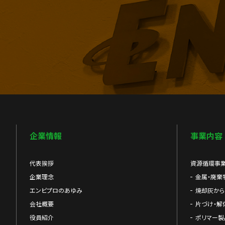
企業情報
事業内容
代表挨拶
資源循環事
企業理念
金属・廃棄
エンビプロのあゆみ
焼却灰か
会社概要
片づけ・解
役員紹介
ポリマー製