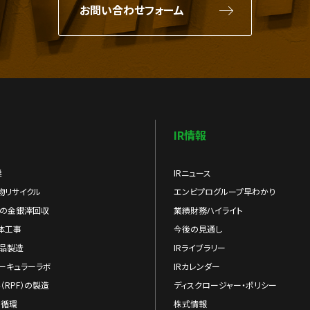
お問い合わせフォーム
IR情報
業
IRニュース
物リサイクル
エンビプログループ早わかり
らの金銀滓回収
業績財務ハイライト
体工事
今後の見通し
品製造
IRライブラリー
ーキュラーラボ
IRカレンダー
（RPF）の製造
ディスクロージャー・ポリシー
の循環
株式情報