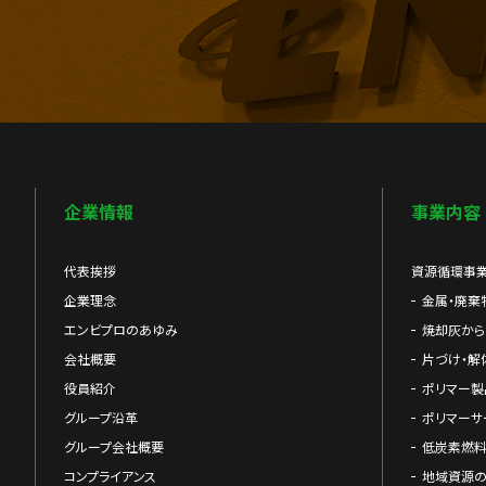
企業情報
事業内容
代表挨拶
資源循環事
企業理念
金属・廃棄
エンビプロのあゆみ
焼却灰か
会社概要
片づけ・解
役員紹介
ポリマー製
グループ沿革
ポリマーサ
グループ会社概要
低炭素燃料
コンプライアンス
地域資源