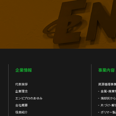
企業情報
事業内容
代表挨拶
資源循環事
企業理念
金属・廃棄
エンビプロのあゆみ
焼却灰か
会社概要
片づけ・解
役員紹介
ポリマー製