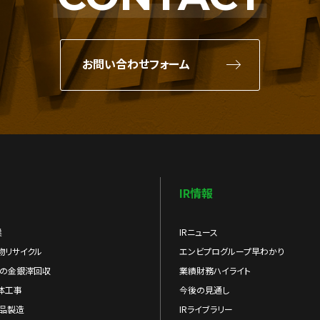
お問い合わせフォーム
IR情報
業
IRニュース
物リサイクル
エンビプログループ早わかり
らの金銀滓回収
業績財務ハイライト
体工事
今後の見通し
品製造
IRライブラリー