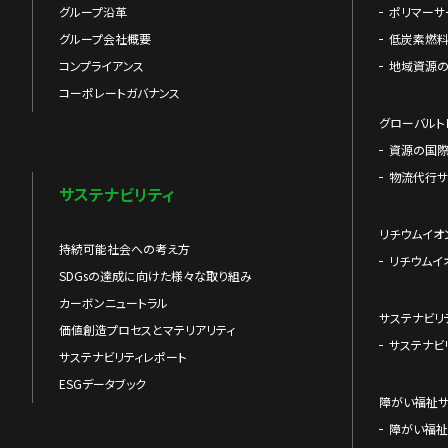
グループ沿革
ポリマーサ
グループ会社概要
低炭素燃料
コンプライアンス
地域資源
コーポレートガバナンス
グローバルト
資源の国
物流代行サ
サステナビリティ
リチウムイオ
持続可能社会への考え方
リチウムイ
SDGsの達成に向けた様々な取り組み
カーボンニュートラル
サステナビリ
価値創造プロセスとマテリアリティ
サステナビ
サステナビリティレポート
ESGデータブック
障がい福祉
障がい福祉