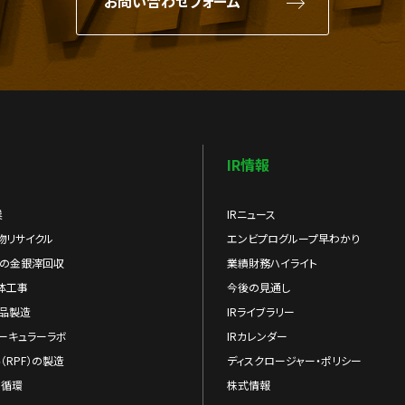
お問い合わせフォーム
IR情報
業
IRニュース
物リサイクル
エンビプログループ早わかり
らの金銀滓回収
業績財務ハイライト
体工事
今後の見通し
品製造
IRライブラリー
ーキュラーラボ
IRカレンダー
（RPF）の製造
ディスクロージャー・ポリシー
の循環
株式情報