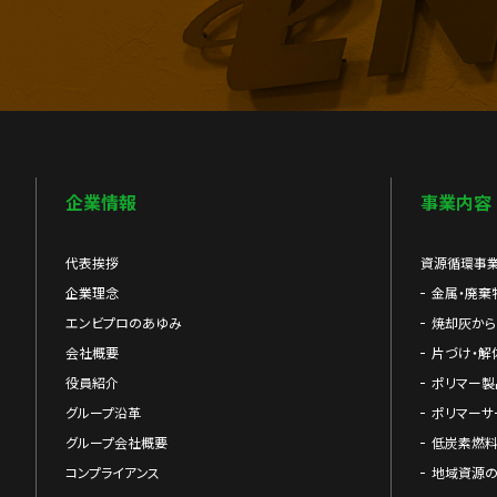
企業情報
事業内容
代表挨拶
資源循環事
企業理念
金属・廃棄
エンビプロのあゆみ
焼却灰か
会社概要
片づけ・解
役員紹介
ポリマー製
グループ沿革
ポリマーサ
グループ会社概要
低炭素燃料
コンプライアンス
地域資源